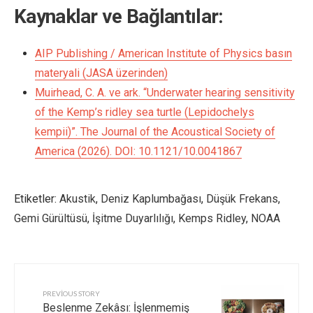
Kaynaklar ve Bağlantılar:
AIP Publishing / American Institute of Physics basın
materyali (JASA üzerinden)
Muirhead, C. A. ve ark. “Underwater hearing sensitivity
of the Kemp’s ridley sea turtle (Lepidochelys
kempii)”. The Journal of the Acoustical Society of
America (2026). DOI: 10.1121/10.0041867
Etiketler:
Akustik
,
Deniz Kaplumbağası
,
Düşük Frekans
,
Gemi Gürültüsü
,
İşitme Duyarlılığı
,
Kemps Ridley
,
NOAA
PREVIOUS STORY
Beslenme Zekâsı: İşlenmemiş