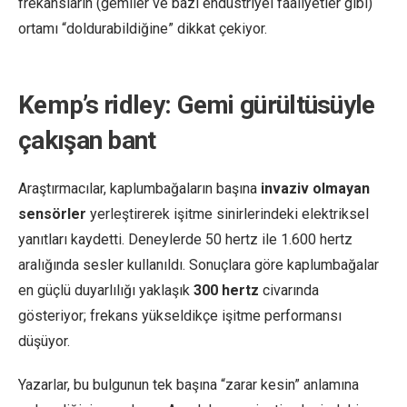
frekansların (gemiler ve bazı endüstriyel faaliyetler gibi)
ortamı “doldurabildiğine” dikkat çekiyor.
Kemp’s ridley: Gemi gürültüsüyle
çakışan bant
Araştırmacılar, kaplumbağaların başına
invaziv olmayan
sensörler
yerleştirerek işitme sinirlerindeki elektriksel
yanıtları kaydetti. Deneylerde 50 hertz ile 1.600 hertz
aralığında sesler kullanıldı. Sonuçlara göre kaplumbağalar
en güçlü duyarlılığı yaklaşık
300 hertz
civarında
gösteriyor; frekans yükseldikçe işitme performansı
düşüyor.
Yazarlar, bu bulgunun tek başına “zarar kesin” anlamına