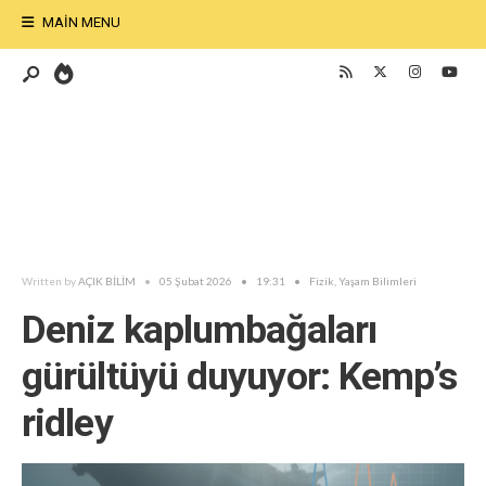
MAIN MENU
Written by
AÇIK BİLİM
•
05 Şubat 2026
•
19:31
•
Fizik
,
Yaşam Bilimleri
Deniz kaplumbağaları
gürültüyü duyuyor: Kemp’s
ridley