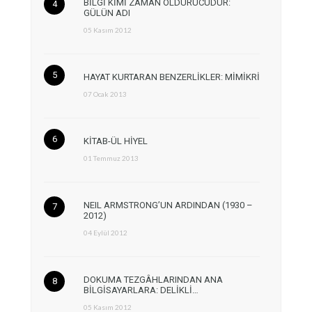
BİLGİ KİMİ ZAMAN ÖLDÜRÜCÜDÜR:
GÜLÜN ADI
05 Kasım 2012
HAYAT KURTARAN BENZERLİKLER: MİMİKRİ
07 Ocak 2013
KİTAB-ÜL HİYEL
01 Temmuz 2013
NEIL ARMSTRONG’UN ARDINDAN (1930 –
2012)
04 Eylül 2012
DOKUMA TEZGÂHLARINDAN ANA
BİLGİSAYARLARA: DELİKLİ…
05 Kasım 2012