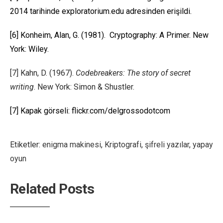
2014 tarihinde exploratorium.edu adresinden erişildi.
[6] Konheim, Alan, G. (1981). Cryptography: A Primer. New
York: Wiley.
[7] Kahn, D. (1967).
Codebreakers: The story of secret
writing
. New York: Simon & Shustler.
[7] Kapak görseli: flickr.com/delgrossodotcom
Etiketler:
enigma makinesi
,
Kriptografi
,
şifreli yazılar
,
yapay
oyun
Related Posts