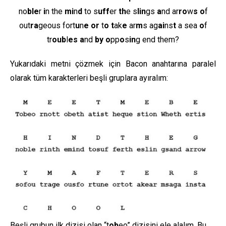
no
ble
r
i
n the
mi
n
d
to s
uff
er
th
e s
lin
gs
a
nd ar
ro
w
s
o
f
out
ra
geous fort
u
n
e
or
t
o
t
ak
e
ar
m
s ag
ai
ns
t
a sea
o
f
tr
oub
l
es
a
nd
by
o
pp
o
s
in
g end them?
Yukarıdaki metni çözmek için Bacon anahtarına paralel
olarak tüm karakterleri beşli gruplara ayıralım:
Beşli grubun ilk dizisi olan “t
ob
eo” dizisini ele alalım. Bu