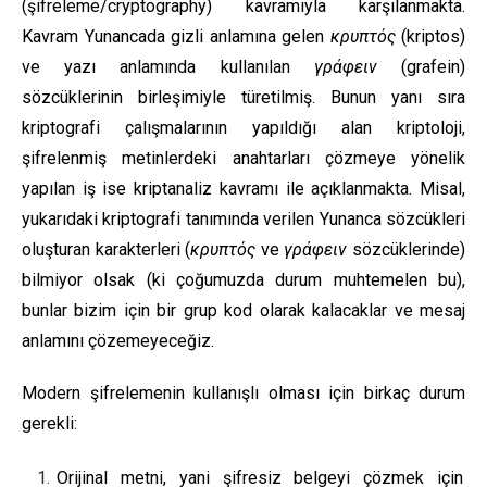
(şifreleme/cryptography) kavramıyla karşılanmakta.
Kavram Yunancada gizli anlamına gelen
κρυπτός
(kriptos)
ve yazı anlamında kullanılan
γράφειν
(grafein)
sözcüklerinin birleşimiyle türetilmiş. Bunun yanı sıra
kriptografi çalışmalarının yapıldığı alan kriptoloji,
şifrelenmiş metinlerdeki anahtarları çözmeye yönelik
yapılan iş ise kriptanaliz kavramı ile açıklanmakta. Misal,
yukarıdaki kriptografi tanımında verilen Yunanca sözcükleri
oluşturan karakterleri (
κρυπτός
ve
γράφειν
sözcüklerinde)
bilmiyor olsak (ki çoğumuzda durum muhtemelen bu),
bunlar bizim için bir grup kod olarak kalacaklar ve mesaj
anlamını çözemeyeceğiz.
Modern şifrelemenin kullanışlı olması için birkaç durum
gerekli:
Orijinal metni, yani şifresiz belgeyi çözmek için