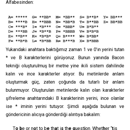
Alfabesinden:
Yukarıdaki anahtara baktığımız zaman 1 ve 0’ın yerini tutan
* ve B karakterlerini görüyoruz. Bunun yanında Bacon
tekniği oluşturulmuş bir metne yine ikili sistem dahilinde
kalın ve ince karakterler atıyor. Bu metinlerde anlam
oluşturmak güç, zaten çoğunda da tutarlı bir anlam
bulunmuyor. Oluşturulan metinlerde kalın olan karakterler
şifreleme anahtarındaki B karakterinin yerini, ince olanlar
ise * iminin yerini tutuyor. Şimdi aşağıda bulunan ve
göndericinin alıcıya gönderdiği alıntıya bakalım:
T
o
b
e or n
o
t to b
e
th
a
t i
s
th
e
q
uest
i
on. Whet
h
er
‘t
is