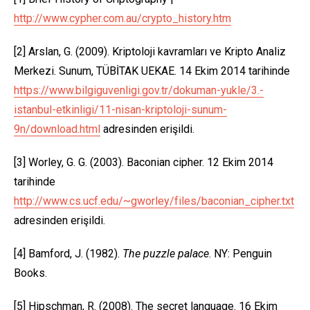
http://www.cypher.com.au/crypto_history.htm
[2] Arslan, G. (2009). Kriptoloji kavramları ve Kripto Analiz
Merkezi. Sunum, TÜBİTAK UEKAE. 14 Ekim 2014 tarihinde
https://www.bilgiguvenligi.gov.tr/dokuman-yukle/3.-
istanbul-etkinligi/11-nisan-kriptoloji-sunum-
9n/download.html
adresinden erişildi.
[3] Worley, G. G. (2003). Baconian cipher. 12 Ekim 2014
tarihinde
http://www.cs.ucf.edu/~gworley/files/baconian_cipher.txt
adresinden erişildi.
[4] Bamford, J. (1982).
The puzzle palace
. NY: Penguin
Books.
[5] Hipschman, R. (2008). The secret language. 16 Ekim