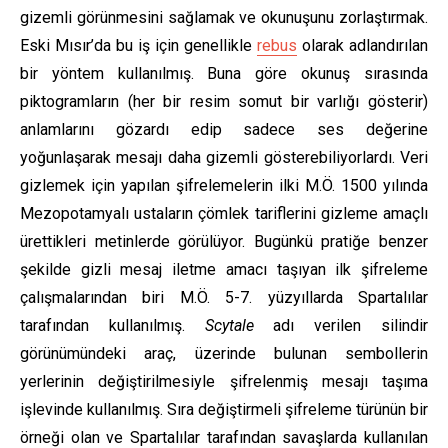
gizemli görünmesini sağlamak ve okunuşunu zorlaştırmak.
Eski Mısır’da bu iş için genellikle
rebus
olarak adlandırılan
bir yöntem kullanılmış. Buna göre okunuş sırasında
piktogramların (her bir resim somut bir varlığı gösterir)
anlamlarını gözardı edip sadece ses değerine
yoğunlaşarak mesajı daha gizemli gösterebiliyorlardı. Veri
gizlemek için yapılan şifrelemelerin ilki M.Ö. 1500 yılında
Mezopotamyalı ustaların çömlek tariflerini gizleme amaçlı
ürettikleri metinlerde görülüyor. Bugünkü pratiğe benzer
şekilde gizli mesaj iletme amacı taşıyan ilk şifreleme
çalışmalarından biri M.Ö. 5-7. yüzyıllarda Spartalılar
tarafından kullanılmış.
Scytale
adı verilen silindir
görünümündeki araç, üzerinde bulunan sembollerin
yerlerinin değiştirilmesiyle şifrelenmiş mesajı taşıma
işlevinde kullanılmış. Sıra değiştirmeli şifreleme türünün bir
örneği olan ve Spartalılar tarafından savaşlarda kullanılan