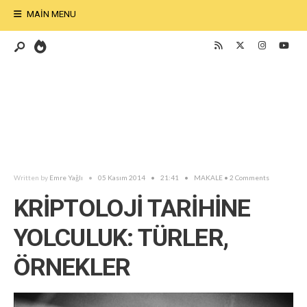
MAIN MENU
Written by
Emre Yağlı
•
05 Kasım 2014
•
21:41
•
MAKALE
• 2 Comments
KRİPTOLOJİ TARİHİNE
YOLCULUK: TÜRLER,
ÖRNEKLER