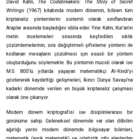
David Kahn,
The Codebreakers: The Story of Secret
Writings
(1967) kitabında modern dönemin, bilinen tüm
kriptanaliz yöntemlerini sistemli olarak sınıflandıran
Araplar arasında başladığını iddia eder. Yine Kahn, Kur’an’ın
metin incelemeleri sırasında keşfedilen sıklık
çözümlemelerinin, sıra değiştirmeli şifreleme yöntemi ile
kodlanan mesajların çözülmesi için esaslı bir yöntem
oluşturduğunu söylemekte. Bu yöntemin mucidi olarak ise
M.S. 800’lü yıllarda yaşayan matematikçi Al-Kindi’yi
göstererek kaydettiği gelişmeleri, İkinci Dünya Savaşı’na
kadarki dönemde verilen en büyük kriptanaliz çalışması
olarak öne çıkarıyor.
Modern dönem kriptografisi ise disiplinlerarası bir
görünüme sahip. Geleneksel dönemde var olan dilbilim
ağırlığı yerini modern dönemde bilgisayar bilimleri,
matematik (ayrık matematik) ve istatistik gibi alanlardan