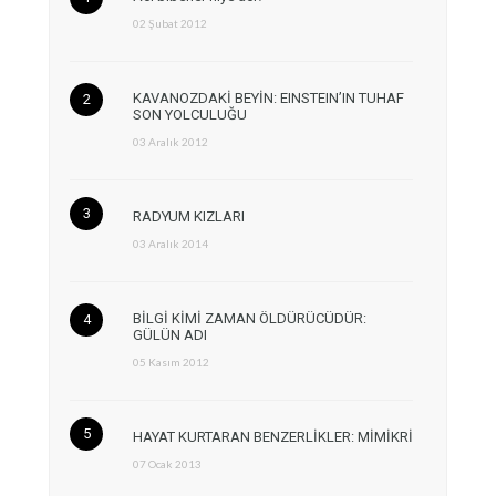
02 Şubat 2012
KAVANOZDAKİ BEYİN: EINSTEIN’IN TUHAF
SON YOLCULUĞU
03 Aralık 2012
RADYUM KIZLARI
03 Aralık 2014
BİLGİ KİMİ ZAMAN ÖLDÜRÜCÜDÜR:
GÜLÜN ADI
05 Kasım 2012
HAYAT KURTARAN BENZERLİKLER: MİMİKRİ
07 Ocak 2013