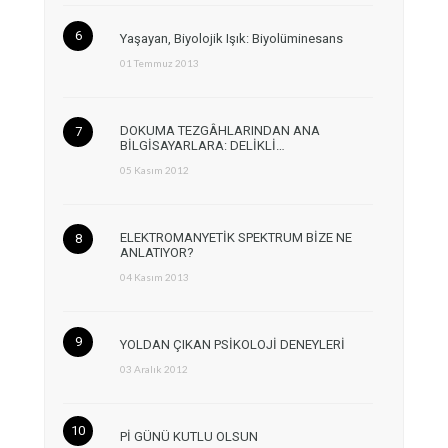
Yaşayan, Biyolojik Işık: Biyolüminesans
01 Temmuz 2013
DOKUMA TEZGÂHLARINDAN ANA
BİLGİSAYARLARA: DELİKLİ…
05 Kasım 2012
ELEKTROMANYETİK SPEKTRUM BİZE NE
ANLATIYOR?
04 Kasım 2013
YOLDAN ÇIKAN PSİKOLOJİ DENEYLERİ
03 Aralık 2012
Pİ GÜNÜ KUTLU OLSUN