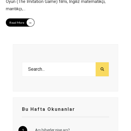
Oyun (The Imitation Game) filmi, İngiliz matematikçi,
mantıkçı,
...
→
Read More
Bu Hafta Okunanlar
Acı biberler niye acı?