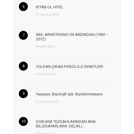
KİTAB-ÜL HİYEL
01 Temmuz 2013
NEIL ARMSTRONG’UN ARDINDAN (1930 –
2012)
04 Eylül 2012
YOLDAN ÇIKAN PSİKOLOJİ DENEYLERİ
03 Aralık 2012
Yaşayan, Biyolojik Işık: Biyolüminesans
01 Temmuz 2013
DOKUMA TEZGÂHLARINDAN ANA
BİLGİSAYARLARA: DELİKLİ…
05 Kasım 2012