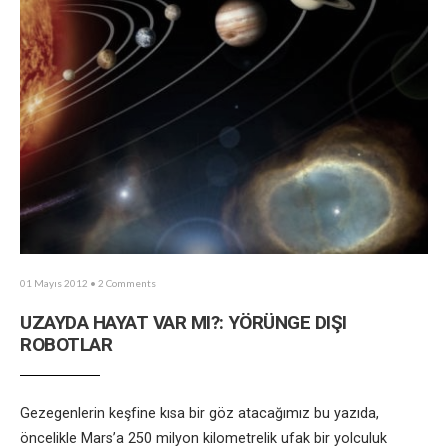
01 Mayıs 2012
• 2 Comments
UZAYDA HAYAT VAR MI?: YÖRÜNGE DIŞI
ROBOTLAR
Gezegenlerin keşfine kısa bir göz atacağımız bu yazıda,
öncelikle Mars’a 250 milyon kilometrelik ufak bir yolculuk