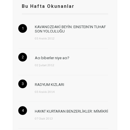
Bu Hafta Okunanlar
KAVANOZDAKİ BEYİN: EINSTEIN’IN TUHAF
SON YOLCULUĞU
03 Aralık 2012
Acı biberler niye acı?
02 Şubat 2012
RADYUM KIZLARI
03 Aralık 2014
HAYAT KURTARAN BENZERLİKLER: MİMİKRİ
07 Ocak 2013