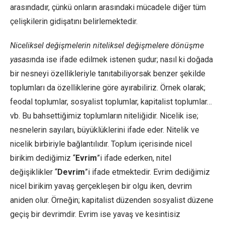
arasındadır, çünkü onların arasındaki mücadele diğer tüm
çelişkilerin gidişatını belirlemektedir.
Niceliksel değişmelerin niteliksel değişmelere dönüşme
yasası
nda ise ifade edilmek istenen şudur; nasıl ki doğada
bir nesneyi özellikleriyle tanıtabiliyorsak benzer şekilde
toplumları da özelliklerine göre ayırabiliriz. Örnek olarak;
feodal toplumlar, sosyalist toplumlar, kapitalist toplumlar…
vb. Bu bahsettiğimiz toplumların niteliğidir. Nicelik ise;
nesnelerin sayıları, büyüklüklerini ifade eder. Nitelik ve
nicelik birbiriyle bağlantılıdır. Toplum içerisinde nicel
birikim dediğimiz “
Evrim
”i ifade ederken, nitel
değişiklikler “
Devrim
”i ifade etmektedir. Evrim dediğimiz
nicel birikim yavaş gerçekleşen bir olgu iken, devrim
aniden olur. Örneğin; kapitalist düzenden sosyalist düzene
geçiş bir devrimdir. Evrim ise yavaş ve kesintisiz