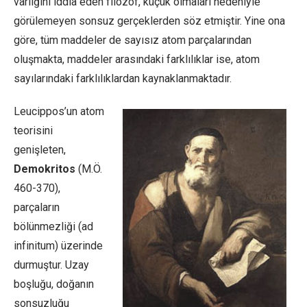
varlığını iddia eden filozof, küçük olmaları nedeniyle
görülemeyen sonsuz gerçeklerden söz etmiştir. Yine ona
göre, tüm maddeler de sayısız atom parçalarından
oluşmakta, maddeler arasındaki farklılıklar ise, atom
sayılarındaki farklılıklardan kaynaklanmaktadır.
Leucippos’un atom
teorisini
genişleten,
Demokritos
(M.Ö.
460-370),
parçaların
bölünmezliği (ad
infinitum) üzerinde
durmuştur. Uzay
boşluğu, doğanın
sonsuzluğu