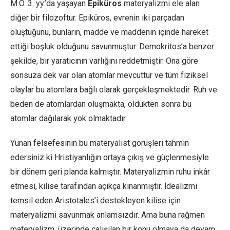
M.Ö. 3. yy.’da yaşayan
Epiküros
materyalizmi ele alan
diğer bir filozoftur. Epiküros, evrenin iki parçadan
oluştuğunu, bunların, madde ve maddenin içinde hareket
ettiği boşluk olduğunu savunmuştur. Demokritos’a benzer
şekilde, bir yaratıcının varlığını reddetmiştir. Ona göre
sonsuza dek var olan atomlar mevcuttur ve tüm fiziksel
olaylar bu atomlara bağlı olarak gerçekleşmektedir. Ruh ve
beden de atomlardan oluşmakta, öldükten sonra bu
atomlar dağılarak yok olmaktadır.
Yunan felsefesinin bu materyalist görüşleri tahmin
edersiniz ki Hristiyanlığın ortaya çıkış ve güçlenmesiyle
bir dönem geri planda kalmıştır. Materyalizmin ruhu inkâr
etmesi, kilise tarafından açıkça kınanmıştır. İdealizmi
temsil eden Aristotales’i destekleyen kilise için
materyalizmi savunmak anlamsızdır. Ama buna rağmen
materyalizm, üzerinde çalışılan bir konu olmaya da devam