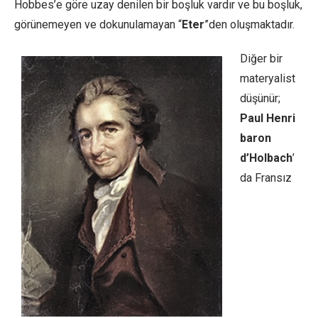
Hobbes’e göre uzay denilen bir boşluk vardır ve bu boşluk,
görünemeyen ve dokunulamayan “
Eter
”den oluşmaktadır.
Diğer bir
materyalist
düşünür;
Paul Henri
baron
d’Holbach
’
da Fransız