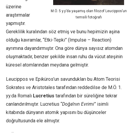
üzerine
M.Ö. 5 y.y’da yaşamış olan filozof Leucippos’un
araştırmalar
temsili fotoğrafı
yapmıştır.
Gereklilik kuralından söz etmiş ve bunu hepimizin aşina
olduğu kavramlar, “Etki-Tepki” (Impulse – Reaction)
ayrımına dayandırmıştır. Ona göre dünya sayısız atomdan
oluşmaktadır, benzer şekilde insan ruhu da vücut ateşinin
küresel atomlarından meydana gelmiştir.
Leucippos ve Epiküros’un savundukları bu Atom Teorisi
Sokrates ve Aristotales tarafından reddedilse de M.Ö. 1.
yy.da Romalı
Lucretius
tarafından bir süreliğine tekrar
canlandırılmıştır. Lucretius “
Doğa’nın Evrimi
” isimli
kitabında dünyanın atomik yapısını bu düşünceler
doğrultusunda ele almıştır.