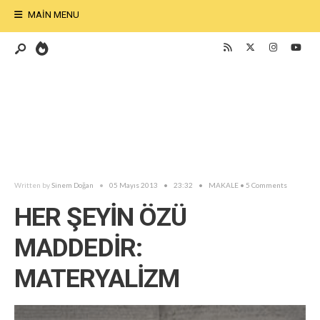
MAIN MENU
Written by
Sinem Doğan
•
05 Mayıs 2013
•
23:32
•
MAKALE
• 5 Comments
HER ŞEYİN ÖZÜ
MADDEDİR:
MATERYALİZM